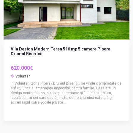
Vila Design Modern Teren 516 mp 5 camere Pipera
Drumul Bisericii
620.000€
Voluntari
In Voluntari, zona Pipera - Drumul Bisericii, se vinde o proprietate de
suflet, iubita si amenajata impecabil, pentru familie. Casa are un
design contemporan, cu spații generoase și finisaje premium,
ideală pentru cei care caută liniște, confort, lumină naturală și
acces rapid către școlile private...