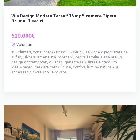
Vila Design Modern Teren 516 mp 5 camere Pipera
Drumul Bisericii
620.000€
Voluntari
In Voluntari, zona Pipera - Drumul Bisericii, se vinde o proprietate de
suflet, iubita si amenajata impecabil, pentru familie. Casa are un
design contemporan, cu spații generoase și finisaje premium,
ideală pentru cei care caută liniște, confort, lumină naturală și
acces rapid către școlile private...