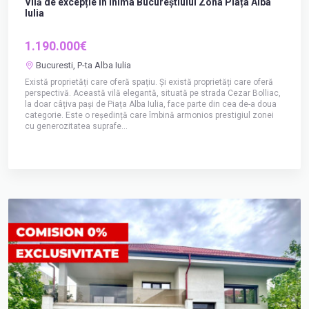
Vilă de excepție în inima Bucureștiului Zona Piața Alba
Iulia
1.190.000€
Bucuresti, P-ta Alba Iulia
Există proprietăți care oferă spațiu. Și există proprietăți care oferă
perspectivă. Această vilă elegantă, situată pe strada Cezar Bolliac,
la doar câțiva pași de Piața Alba Iulia, face parte din cea de-a doua
categorie. Este o reședință care îmbină armonios prestigiul zonei
cu generozitatea suprafe...