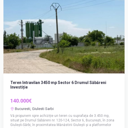
Teren Intravilan 3450 mp Sector 6 Drumul Săbăreni
Investiție
140.000€
Bucuresti, Giulesti Sarbi
Vă propunem spre achiziție un teren cu suprafața de 3.450 mp,
situat pe Drumul Săbăreni nr. 120-124, Sector 6, București, în zona
Giulești-Sârbi, în proximitatea Mănăstirii Giulești și a platformelor