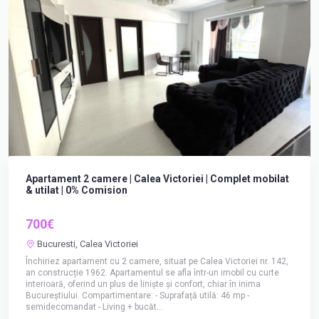
Apartament 2 camere | Calea Victoriei | Complet mobilat
& utilat | 0% Comision
700€
Bucuresti, Calea Victoriei
Închiriez apartament cu 2 camere, situat pe Calea Victoriei nr. 142,
an construcție 1962. Apartamentul se afla într-un imobil cu curte
interioară, oferind un plus de liniște și confort, chiar în inima
Bucureștiului. Compartimentare: - Suprafață utilă: 46 mp -
semidecomandat - Living + bucăt...