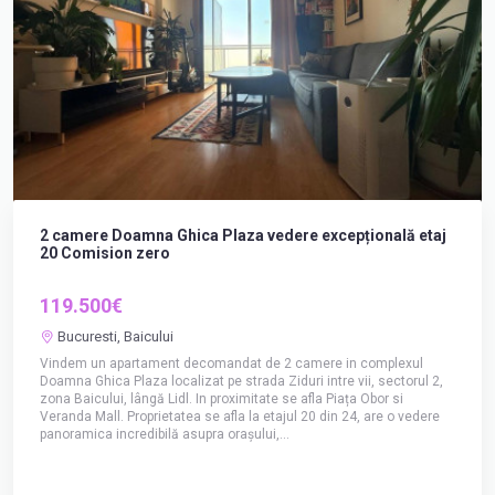
2 camere Doamna Ghica Plaza vedere excepțională etaj
20 Comision zero
119.500€
Bucuresti, Baicului
Vindem un apartament decomandat de 2 camere in complexul
Doamna Ghica Plaza localizat pe strada Ziduri intre vii, sectorul 2,
zona Baicului, lângă Lidl. In proximitate se afla Piața Obor si
Veranda Mall. Proprietatea se afla la etajul 20 din 24, are o vedere
panoramica incredibilă asupra orașului,...