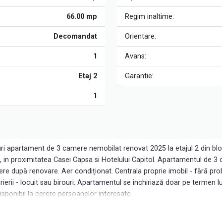
66.00 mp
Regim inaltime:
Decomandat
Orientare:
1
Avans:
Etaj 2
Garantie:
1
ouri apartament de 3 camere nemobilat renovat 2025 la etajul 2 din bl
te, in proximitatea Casei Capsa si Hotelului Capitol. Apartamentul de
ere după renovare. Aer condiționat. Centrala proprie imobil - fără pro
hirierii - locuit sau birouri. Apartamentul se închiriază doar pe termen
isponibil la cerere persoanelor interesate.
 Agent Exclusiv Diana Kioko