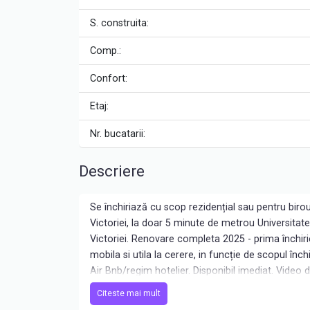
S. construita:
Comp.:
Confort:
Etaj:
Nr. bucatarii:
Descriere
Se închiriază cu scop rezidențial sau pentru bir
Victoriei, la doar 5 minute de metrou Universita
Victoriei. Renovare completa 2025 - prima închiri
mobila si utila la cerere, in funcție de scopul înc
Air Bnb/regim hotelier. Disponibil imediat. Video d
Va așteptăm la vizionare, cheile sunt la agenție!
Citeste mai mult