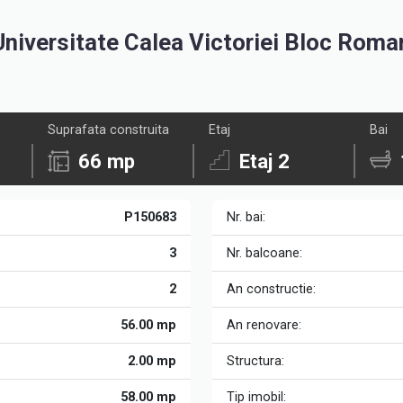
Universitate Calea Victoriei Bloc Roma
Suprafata construita
Etaj
Bai
66 mp
Etaj 2
P150683
Nr. bai:
3
Nr. balcoane:
2
An constructie:
56.00 mp
An renovare:
2.00 mp
Structura:
58.00 mp
Tip imobil: