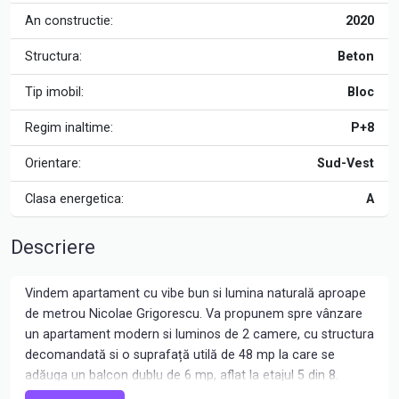
An constructie:
2020
Structura:
Beton
Tip imobil:
Bloc
Regim inaltime:
P+8
Orientare:
Sud-Vest
Clasa energetica:
A
Descriere
Vindem apartament cu vibe bun si lumina naturală aproape
de metrou Nicolae Grigorescu. Va propunem spre vânzare
un apartament modern si luminos de 2 camere, cu structura
decomandată si o suprafață utilă de 48 mp la care se
adăuga un balcon dublu de 6 mp, aflat la etajul 5 din 8.
Unitatea este situată in plan secund într-o zona liniștită într-