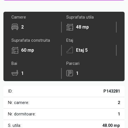
Camere
Suprafata utila
2
48 mp
Suprafata construita
Etaj
60 mp
Etaj 5
Bai
Parcari
1
1
ID:
P143281
Nr. camere:
2
Nr. dormitoare:
1
S. utila:
48.00 mp