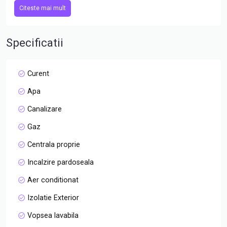
Disponibilitate & conditii:
Citeste mai mult
- Disponibil imediat
- Prima chirie
- Contract minim 1 an
Specificatii
Suprafete:
Curent
- Suprafata utila: 62 mp
Apa
- Balcon: 8 mp
- Etaj: 1/ 3
Canalizare
Gaz
Compartimentare:
- Hol de acces
Centrala proprie
- Living spatios cu zona de dining
Incalzire pardoseala
- Bucatarie semideschisa
- Dormitor
Aer conditionat
- Baie
Izolatie Exterior
Dotari:
Vopsea lavabila
- Complet mobilat si utilat