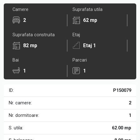
Camere
Suprafata utila
2
62 mp
Suprafata construita
Etaj
82 mp
Etaj 1
Bai
Parcari
1
1
ID:
P150079
Nr. camere:
2
Nr. dormitoare:
1
S. utila:
62.00 mp