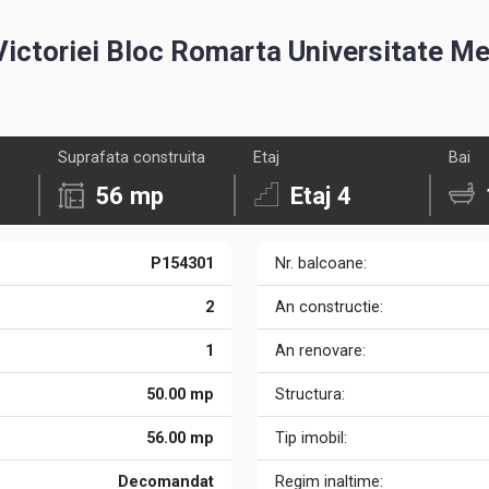
Victoriei Bloc Romarta Universitate M
Suprafata construita
Etaj
Bai
56 mp
Etaj 4
P154301
Nr. balcoane:
2
An constructie:
1
An renovare:
50.00 mp
Structura:
56.00 mp
Tip imobil:
Decomandat
Regim inaltime: