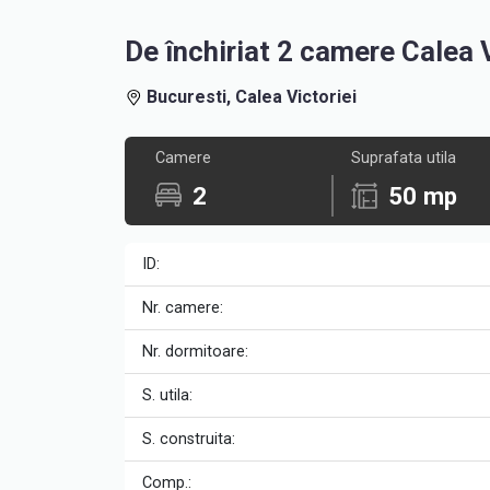
De închiriat 2 camere Calea 
Bucuresti, Calea Victoriei
Camere
Suprafata utila
2
50 mp
ID:
Nr. camere:
Nr. dormitoare:
S. utila:
S. construita:
Comp.: