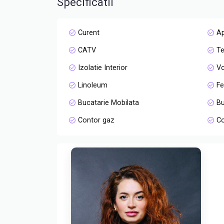
Specificatii
Curent
A
CATV
Te
Izolatie Interior
Vo
Linoleum
Fe
Bucatarie Mobilata
Bu
Contor gaz
Co