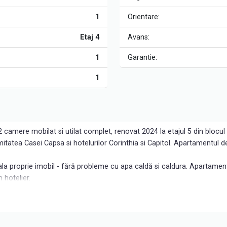
1
Orientare:
Etaj 4
Avans:
1
Garantie:
1
 camere mobilat si utilat complet, renovat 2024 la etajul 5 din blocul
imitatea Casei Capsa si hotelurilor Corinthia si Capitol. Apartamentul
a proprie imobil - fără probleme cu apa caldă si caldura. Apartament
 hotelier.
oanelor interesate.
 Agent Exclusiv Diana Kioko