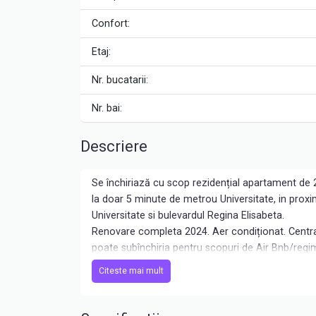
Confort:
Etaj:
Nr. bucatarii:
Nr. bai:
Descriere
Se închiriază cu scop rezidențial apartament de 2
la doar 5 minute de metrou Universitate, in prox
Universitate si bulevardul Regina Elisabeta.
Renovare completa 2024. Aer condiționat. Central
poate subînchiria pentru scopuri de Air Bnb/regim
Disponibil imediat. Video disponibil la cerere pers
Citeste mai mult
Va așteptăm la vizionare, cheile sunt la agenție!